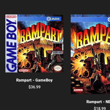
Elige opciones
Rampart - GameBoy
$36.99
Agotado
Rampart - N
$18.99