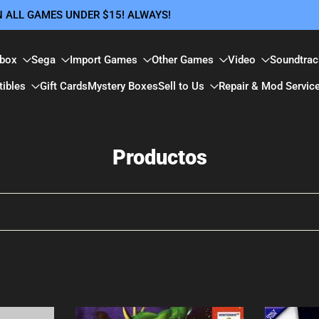
ON ALL GAMES UNDER $15! ALWAYS!
box
Sega
Import Games
Other Games
Video
Soundtrac
tibles
Gift Cards
Mystery Boxes
Sell to Us
Repair & Mod Servic
Productos