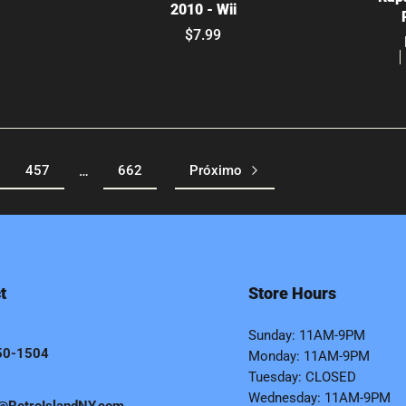
2010 - Wii
$7.99
457
662
Próximo
…
t
Store Hours
Sunday: 11AM-9PM
50-1504
Monday: 11AM-9PM
Tuesday: CLOSED
Wednesday: 11AM-9PM