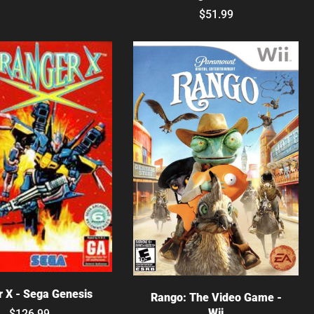
$51.99
Agotado
Agotado
 X - Sega Genesis
Rango: The Video Game -
Wii
$126.99