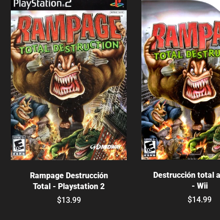
Agotado
Agotado
Destrucción total 
Rampage Destrucción
- Wii
Total - Playstation 2
$14.99
$13.99