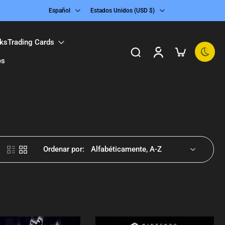
Español
Estados Unidos ‎(USD $)‎
ks
Trading Cards
es
Ordenar por: