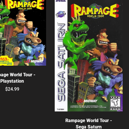
Agotado
age World Tour -
Playstation
$24.99
Elige opciones
Rampage World Tour -
Sega Saturn