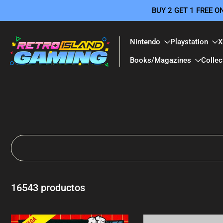
BUY 2 GET 1 FREE 
saltar
al
contenido
Nintendo
Playstation
X
Books/Magazines
Collec
16543 productos