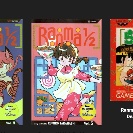
Ranm
De
Agotado