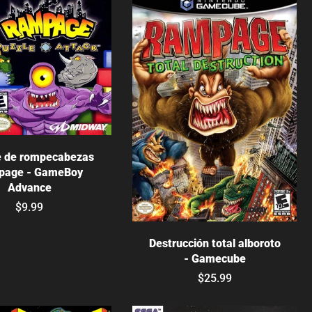
Elige opciones
 de rompecabezas
page - GameBoy
Advance
$9.99
Agotado
Destrucción total alboroto
- Gamecube
$25.99