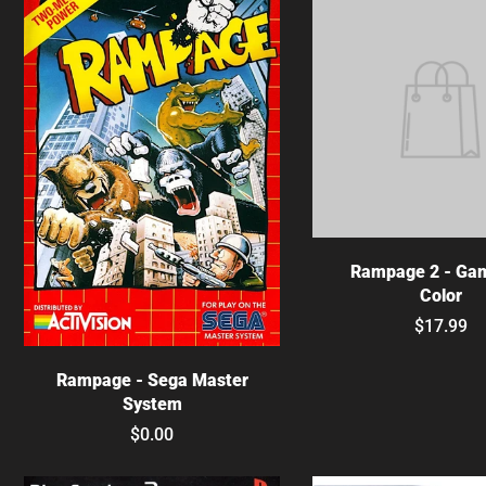
Elige opcione
Rampage 2 - Ga
Color
$17.99
Agotado
Rampage - Sega Master
System
$0.00