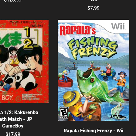
$7.99
Agotado
a 1/2: Kakurenbo
ath Match - JP
Elige opciones
GameBoy
Rapala Fishing Frenzy - Wii
$17.99