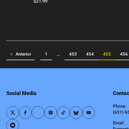
$21.99
Anterior
1
453
454
455
456
…
Social Media
Contac
Phone:
(631) 6
Email: