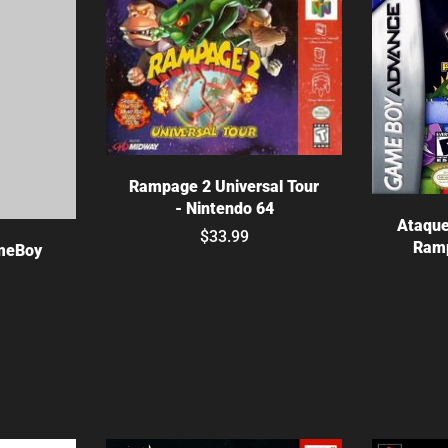
Agotado
Rampage 2 Universal Tour
- Nintendo 64
Ataque
s
$33.99
Ram
meBoy